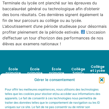
Terminale du lycée ont planché sur les épreuves du
baccalauréat général ou technologique afin d’obtenir
des bons résultats. Ces dernières signent également la
fin de leur parcours au collège ou au lycée.
L’aboutissement d’une période studieuse pour désormais
profiter pleinement de la période estivale.
L’occasion
d’effectuer un tour d’horizon des performances de nos
élèves aux examens nationaux !
Collège
École
École
École
Collège
et Lycée
primaire
primaire
primaire
Saint-
Saint-
Saint-
Sainte
la
Paul
Joseph
Gérer le consentement
Jean
Rose de
Providence
22
3 avenue
Lima
- Centre
22
avenue
Alphonse
Rue de
1 bis
Pour offrir les meilleures expériences, nous utilisons des technologies
avenue
de la Mare
Legault
telles que les cookies pour stocker et/ou accéder aux informations des
Gavrinis
avenue
de la Mare
Guesclin
appareils. Le fait de consentir à ces technologies nous permettra de
35170 Bruz
35170 Bruz
Alphonse
Guesclin
traiter des données telles que le comportement de navigation ou les ID
35230
Tél : 02 99
Tél : 02 99
Legault
35230
uniques sur ce site. Le fait de ne pas consentir ou de retirer son
Saint-