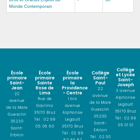
Monde Contemporain
Collège
École
École
École
Collège
et Lycée
primaire
primaire
primaire
Saint-
Saint-
Saint-
Sainte
la
Paul
Joseph
Jean
Rose de
Providence
22
3 avenue
Lima
- Centre
22
avenue
Alphonse
Rue de
1 bis
avenue
de la Mare
Legault
Gavrinis
avenue
de la Mare
Guesclin
35170 Bruz
35170 Bruz
Alphonse
Guesclin
35230
Tél : 02 99
Tél : 02 99
Legault
35230
Saint-
05 01 01
05 06 60
35170 Bruz
Saint-
Erblon
Tél : 02 99
Erblon
Tél : 02 30
52 60 67