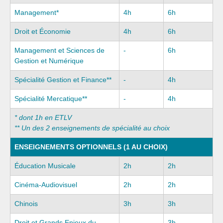
Management*
4h
6h
Droit et Économie
4h
6h
Management et Sciences de
-
6h
Gestion et Numérique
Spécialité Gestion et Finance**
-
4h
Spécialité Mercatique**
-
4h
* dont 1h en ETLV
** Un des 2 enseignements de spécialité au choix
ENSEIGNEMENTS OPTIONNELS (1 AU CHOIX)
Éducation Musicale
2h
2h
Cinéma-Audiovisuel
2h
2h
Chinois
3h
3h
Droit et Grands Enjeux du
-
3h