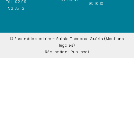
Tél : 02 99
95 10 10
52 35 12
© Ensemble scolaire – Sainte Théodore Guérin
(Mentions
légales)
Réalisation :
Publiscol